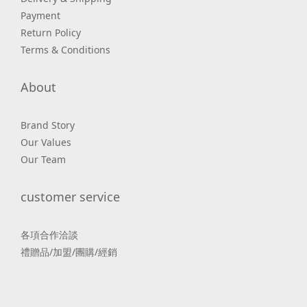
Payment
Return Policy
Terms & Conditions
About
Brand Story
Our Values
Our Team
customer service
各項合作洽談
禮贈品/加盟/團購/經銷