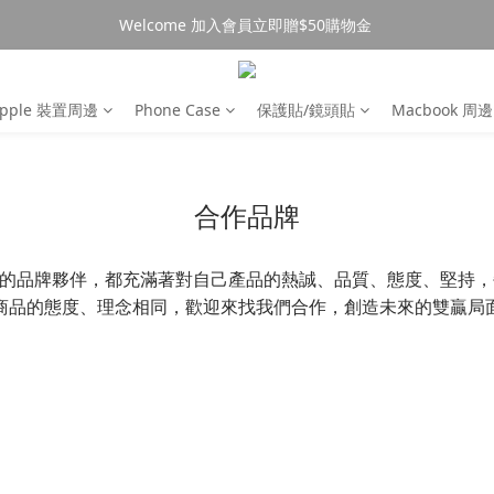
Welcome 加入會員立即贈$50購物金 
消費$490超商免運🚚
消費$490超商免運🚚
pple 裝置周邊
Phone Case
保護貼/鏡頭貼
Macbook 周邊
合作品牌
ow合作的品牌夥伴，都充滿著對自己產品的熱誠、品質、態度、堅
商品的態度、理念相同，歡迎來找我們合作，創造未來的雙贏局