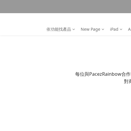
依功能找產品
New Page
iPad
A
每位與PacezRainb
對