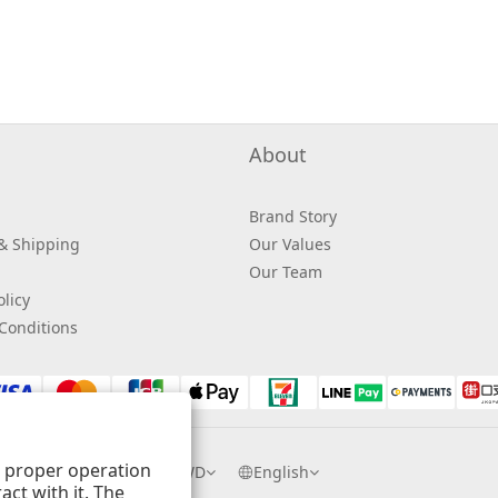
About
Brand Story
 & Shipping
Our Values
Our Team
licy
Conditions
ts proper operation
$
TWD
English
ct with it. The