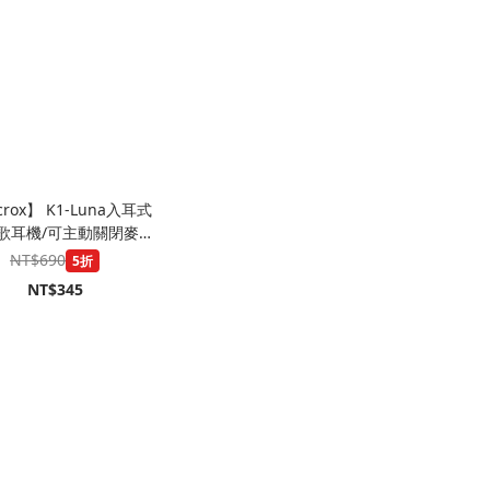
rox】 K1-Luna入耳式
歌耳機/可主動關閉麥克
風/可調EQ模式
NT$690
5折
NT$345