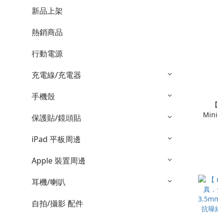
新品上架
熱銷商品
行動電源
充電線/充電器
手機殼
【
Mi
保護貼/鏡頭貼
iPad 平板周邊
Apple 裝置周邊
耳機/喇叭
自拍/攝影 配件