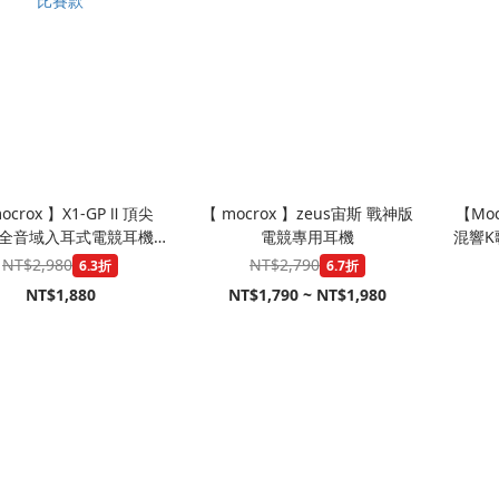
ocrox 】X1-GP Ⅱ 頂尖
【 mocrox 】zeus宙斯 戰神版
【Moc
全音域入耳式電競耳機
電競專用耳機
混響K
mm 音源接孔｜聽聲辨位｜
NT$2,980
NT$2,790
6.3折
6.7折
線控麥克風｜PUBG指定
NT$1,880
NT$1,790 ~ NT$1,980
比賽款