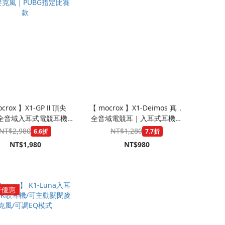
crox 】X1-GP Ⅱ 頂尖
【 mocrox 】X1-Deimos 真．
全音域入耳式電競耳機
全音域電競耳｜入耳式耳機｜
e-C接口｜聽聲辨位｜抗噪
3.5mm
NT$2,980
NT$1,280
6.6折
7.7折
克風｜PUBG指定比賽
NT$1,980
NT$980
款
折優惠