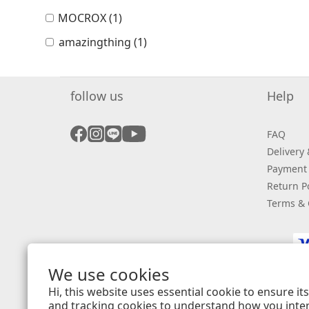
MOCROX (1)
amazingthing (1)
follow us
Help
FAQ
Delivery
Payment
Return Po
Terms & 
We use cookies
Hi, this website uses essential cookie to ensure i
and tracking cookies to understand how you intera