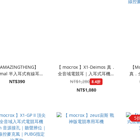
AMAZINGTHING】
【 mocrox 】X1-Deimos 真．
【Mo
nimal 半入耳式有線耳機
全音域電競耳｜入耳式耳機｜
真．
1.2M
Type-C規格
Typ
NT$390
NT$1,280
8.4折
線控麥
NT$1,080
5