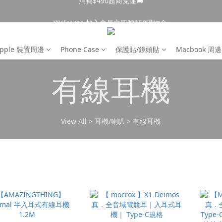
消費$490超商免運🚚
Welcome 加入會員立即贈$50購物金 
消費$490超商免運🚚
pple 裝置周邊
Phone Case
保護貼/鏡頭貼
Macbook 周邊
有線耳機
View All
>
耳機/喇叭
>
有線耳機