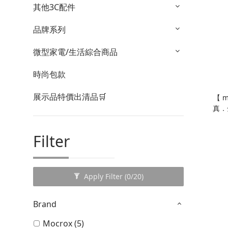
其他3C配件
品牌系列
微型家電/生活綜合商品
時尚包款
展示品特價出清品🛒
【 m
真．
3.5
抗噪
Filter
Apply Filter
(0/20)
Brand
Mocrox (5)