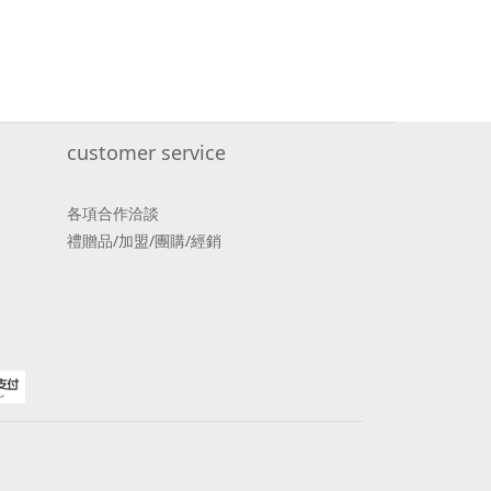
customer service
各項合作洽談
禮贈品/加盟/團購/經銷