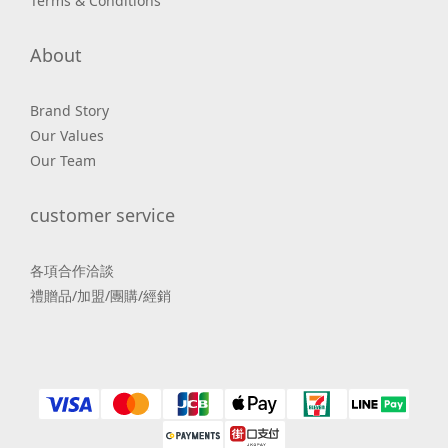
Terms & Conditions
About
Brand Story
Our Values
Our Team
customer service
各項合作洽談
禮贈品/加盟/團購/經銷