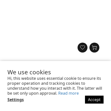
【aircolor】qi2 25W四合一磁吸無線充電座 (旗艦級磁吸充電
座)
We use cookies
NT$1,680
9.4折
Hi, this website uses essential cookie to ensure its
NT$1,580
proper operation and tracking cookies to
understand how you interact with it. The latter will
be set only upon approval.
Read more
Settings
Accept