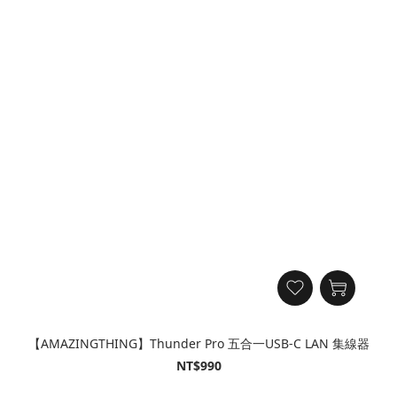
【AMAZINGTHING】Thunder Pro 五合一USB-C LAN 集線器
NT$990