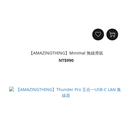
【AMAZINGTHING】Minimal 無線滑鼠
NT$990