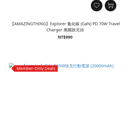
【AMAZINGTHING】Explorer 氮化鎵 (GaN) PD 70W Travel
Charger 萬國旅充頭
NT$990
Member-Only Deals