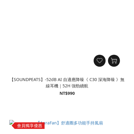
【SOUNDPEATS】-52dB AI 自適應降噪《 C30 深海降噪 》無
線耳機｜52H 強勁續航
NT$990
會員獨享優惠