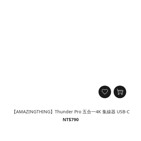
【AMAZINGTHING】Thunder Pro 五合一4K 集線器 USB-C
NT$790