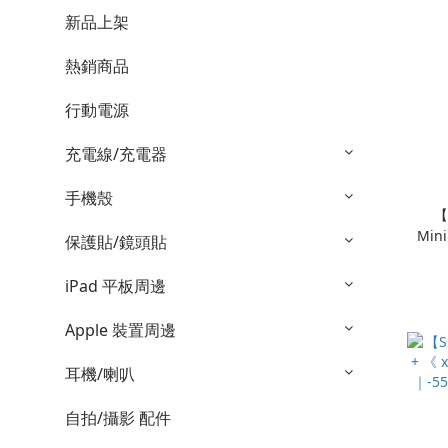
新品上架
熱銷商品
行動電源
充電線/充電器
手機殼
【
Mi
保護貼/鏡頭貼
iPad 平板周邊
Apple 裝置周邊
耳機/喇叭
自拍/攝影 配件