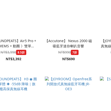
NDPEATS】Air5 Pro +
【Accutone】 Nexus 2000 磁
【JOY
MEMS + 動圈 》雙單體
吸藍牙迷你喇叭音響
真無線
dB AI 自適應降噪 Hi-Fi
NT$3,990
NT$990
8.5折
7折
旗艦藍芽耳機
NT$3,392
NT$690