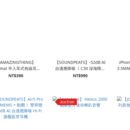
AMAZINGTHING】
【SOUNDPEATS】-52dB AI
iPho
nimal 半入耳式有線耳機
自適應降噪《 C30 深海降噪
3.5M
1.2M
》無線耳機｜52H 強勁續航
NT$390
NT$990
auction