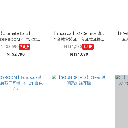
【Ultimate Ears】
【 mocrox 】X1-Deimos 真．
【HA
DERBOOM 4 防水無線
全音域電競耳｜入耳式耳機｜
耳機
藍牙喇叭
Type-C規格
NT$3,590
NT$1,280
7.8折
8.4折
NT$2,790
NT$1,080