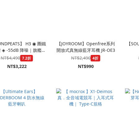
NDPEATS】 H3 ◉ 圈鐵
【JOYROOM】Openfree系列
【SOU
 ◈ -55dB 降噪｜旗艦高
開放式真無線藍牙耳機 JR-OE3
保真無線耳機
NT$4,490
NT$2,490
7.2折
4折
NT$3,222
NT$990