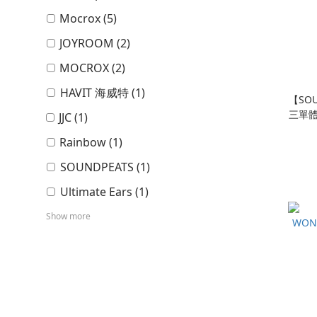
Mocrox (5)
JOYROOM (2)
MOCROX (2)
HAVIT 海威特 (1)
【SOU
三單體
JJC (1)
Rainbow (1)
SOUNDPEATS (1)
Ultimate Ears (1)
Show more