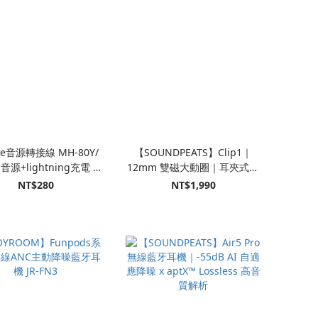
ne音源轉接線 MH-80Y/
【SOUNDPEATS】Clip1｜
M音源+lightning充電 支
12mm 雙磁大動圈｜耳夾式耳
援通話
機
NT$280
NT$1,990