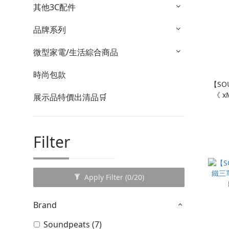
其他3C配件
品牌系列
微型家電/生活綜合商品
時尚包款
【SOU
《 x
展示品特價出清品🛒
｜-55
Filter
Apply Filter
(0/20)
Brand
Soundpeats (7)