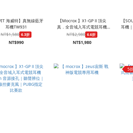
VIT 海威特】真無線藍牙
【Mocrox 】X1-GP Ⅱ 頂尖
【SOU
耳機TW931
真．全音域入耳式電競耳機
耳機｜
Type-C接口｜聽聲辨位｜抗噪
降噪 x 
NT$1,580
NT$2,980
6.3折
6.6折
線控麥克風｜PUBG指定比賽
NT$990
NT$1,980
款
5