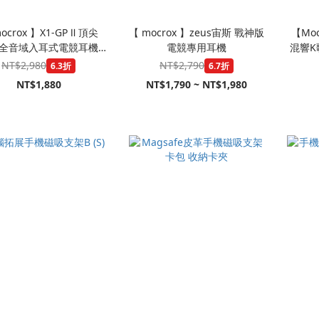
ocrox 】X1-GP Ⅱ 頂尖
【 mocrox 】zeus宙斯 戰神版
【Moc
全音域入耳式電競耳機
電競專用耳機
混響K
mm 音源接孔｜聽聲辨位｜
NT$2,980
NT$2,790
6.3折
6.7折
線控麥克風｜PUBG指定
NT$1,880
NT$1,790 ~ NT$1,980
比賽款