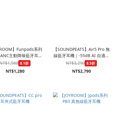
ROOM】Funpods系列
【SOUNDPEATS】Air5 Pro 無
ANC主動降噪藍牙耳機
線藍牙耳機｜-55dB AI 自適應
JR-FN3
降噪 x aptX™ Lossless 高音質
NT$1,580
NT$3,290
8.1折
8.5折
解析
NT$1,280
NT$2,790