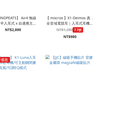
NDPEATS】 Air4 無線
【 mocrox 】X1-Deimos 真．
半入耳式 x 自適應主動
全音域電競耳｜入耳式耳機｜
aptX™ Lossless 高音質
3.5mm
NT$2,890
NT$1,280
7.7折
解析
NT$980
折優惠