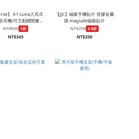
rox】 K1-Luna入耳式
【JJC】磁吸手機貼片 背膠金屬
歌耳機/可主動關閉麥克
環 magsafe磁吸貼片
風/可調EQ模式
NT$690
NT$290
5折
6.9折
NT$345
NT$200