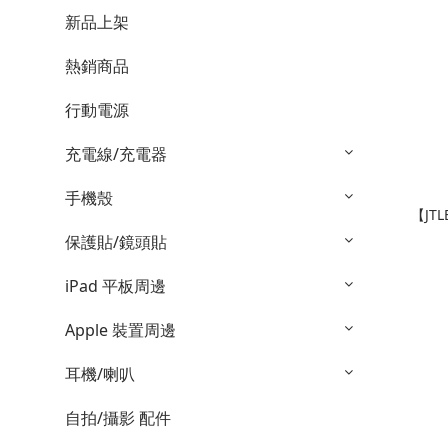
新品上架
熱銷商品
行動電源
充電線/充電器
手機殼
【JTL
保護貼/鏡頭貼
iPad 平板周邊
Apple 裝置周邊
耳機/喇叭
自拍/攝影 配件