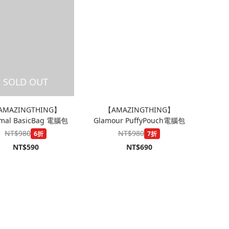
SOLD OUT
AMAZINGTHING】
【AMAZINGTHING】
imal BasicBag 電腦包
Glamour PuffyPouch電腦包
NT$980
NT$980
6折
7折
NT$590
NT$690