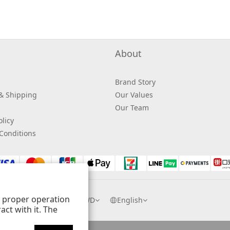
About
Brand Story
 & Shipping
Our Values
Our Team
licy
Conditions
ts proper operation
$
TWD
English
ct with it. The