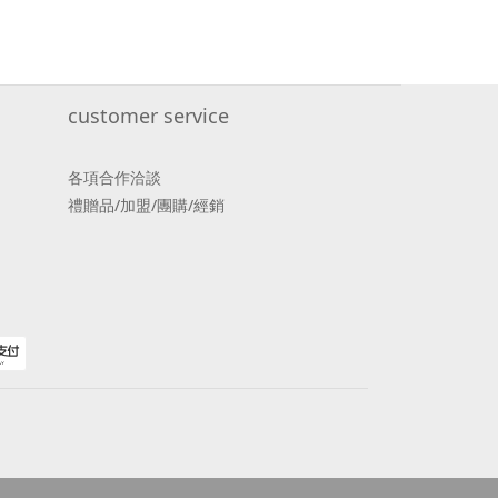
customer service
各項合作洽談
禮贈品/加盟/團購/經銷