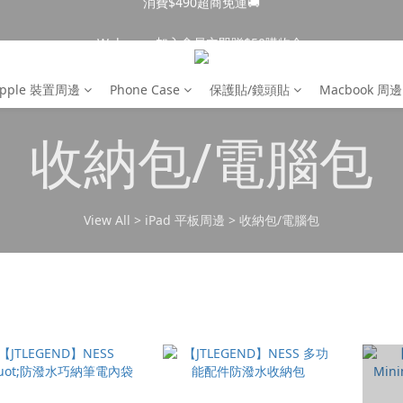
消費$490超商免運🚚
Welcome 加入會員立即贈$50購物金 
消費$490超商免運🚚
pple 裝置周邊
Phone Case
保護貼/鏡頭貼
Macbook 周邊
收納包/電腦包
View All
>
iPad 平板周邊
>
收納包/電腦包