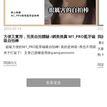
2025-05-14
2025-
方便又實用，完美自拍體驗 /網美推薦 M1_PRO藍牙磁
我的讀
吸自拍棒
寒假倒數9天！！！ 期
超級方便的M1_PRO藍芽磁吸自拍棒! 真的是神器~再也不用跟
大家分
夾子打架了! 文章已授權使用@qianqianninini
狗 可是我每天看到的狗都吃飽睡 睡飽吃⋯這次分享了一些讀書
喜歡配的東東like~ 
閱讀內文
閱讀
得我心
於找到喜
paperl
查看更多
躺在手機裡^ ^ 總之希望大