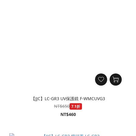
【JJC】LC-GR3 UV保護鏡 F-WMCUVG3
NT$650
7.1折
NT$460