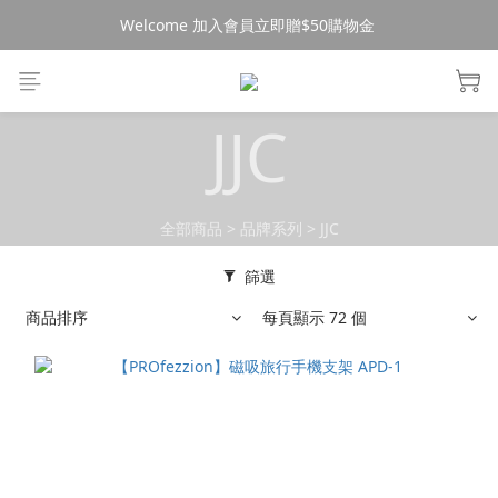
Welcome 加入會員立即贈$50購物金 
消費$490超商免運🚚
消費$490超商免運🚚
JJC
全部商品
>
品牌系列
>
JJC
篩選
商品排序
每頁顯示 72 個