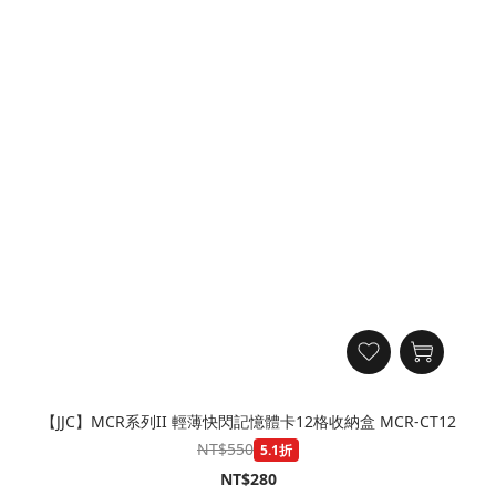
【JJC】MCR系列II 輕薄快閃記憶體卡12格收納盒 MCR-CT12
NT$550
5.1折
NT$280