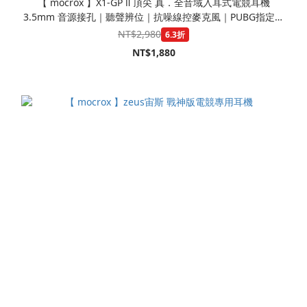
【 mocrox 】X1-GP Ⅱ 頂尖 真．全音域入耳式電競耳機
3.5mm 音源接孔｜聽聲辨位｜抗噪線控麥克風｜PUBG指定比
賽款
NT$2,980
6.3折
NT$1,880