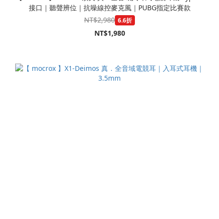
接口｜聽聲辨位｜抗噪線控麥克風｜PUBG指定比賽款
NT$2,980
6.6折
NT$1,980