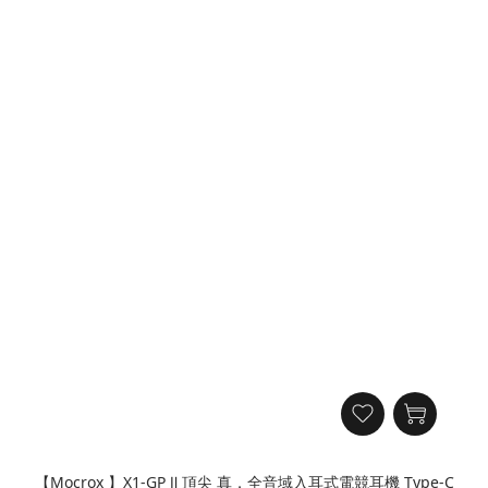
【Mocrox 】X1-GP Ⅱ 頂尖 真．全音域入耳式電競耳機 Type-C