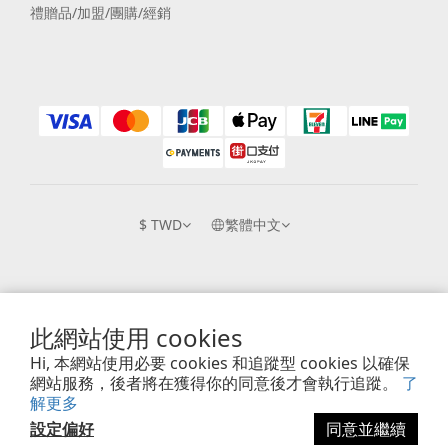
禮贈品/加盟/團購/經銷
$
TWD
繁體中文
提醒您，近日詐騙猖獗，詐騙手法也不斷更新，我們不會以任何名義透過電話、簡訊
此網站使用 cookies
或Email等方式詢問銀行帳戶跟信用卡號等私人資訊，也不會以任何理由要求您至
Hi, 本網站使用必要 cookies 和追蹤型 cookies 以確保
ATM或銀行操作匯款，請您提高警覺切勿上當受騙。
網站服務，後者將在獲得你的同意後才會執行追蹤。
了
解更多
設定偏好
同意並繼續
Copyright © 2018 Pacez Rainbow. All rights reserved.