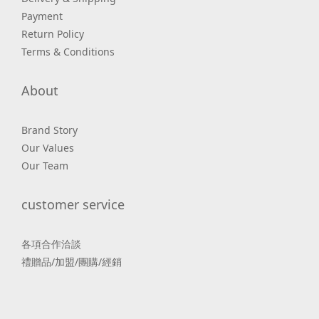
Payment
Return Policy
Terms & Conditions
About
Brand Story
Our Values
Our Team
customer service
各項合作洽談
禮贈品/加盟/團購/經銷