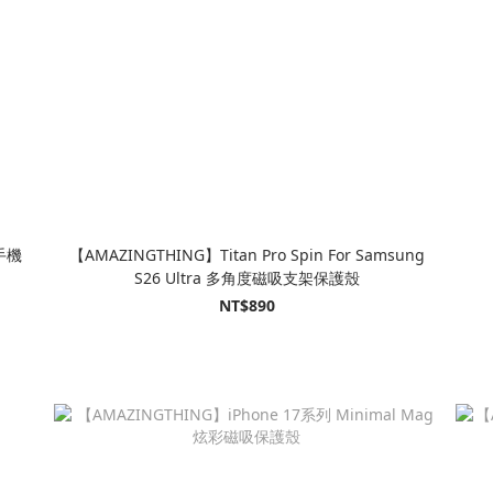
【AMAZINGTHING】Titan Pro Spin For Samsung
S26 Ultra 多角度磁吸支架保護殼
NT$890