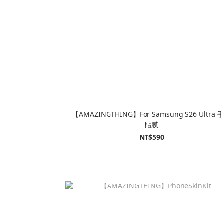
【AMAZINGTHING】For Samsung S26 Ultra 手機
貼膜
NT$590