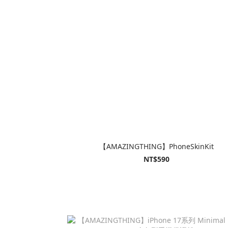
【AMAZINGTHING】PhoneSkinKit
NT$590