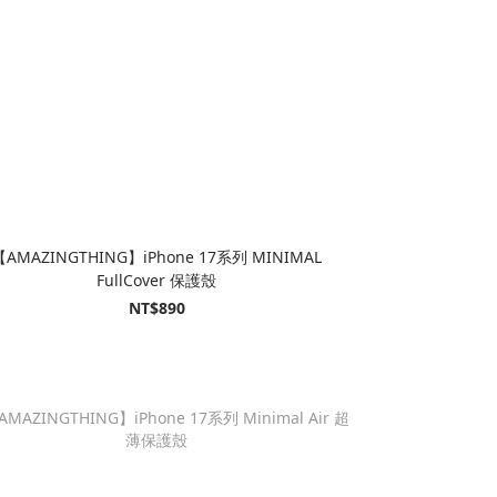
【AMAZINGTHING】iPhone 17系列 MINIMAL
FullCover 保護殼
NT$890