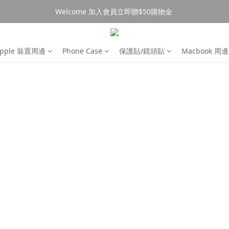
Welcome 加入會員立即贈$50購物金 
消費$490超商免運🚚
消費$490超商免運🚚
pple 裝置周邊
Phone Case
保護貼/鏡頭貼
Macbook 周邊
AMAZINGTHI