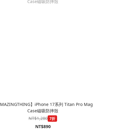
MAZINGTHING】iPhone 17系列 Titan Pro Mag
Case磁吸防摔殼
NT$1,280
7折
NT$890