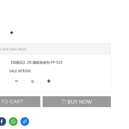
r and Save More
【加購品】JJC濾鏡收納包 FP-S10
SALE NT$390
BUY NOW
 TO CART