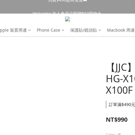
Welcome 加入會員立即贈$50購物金 
消費$490超商免運🚚
消費$490超商免運🚚
pple 裝置周邊
Phone Case
保護貼/鏡頭貼
Macbook 周邊
【JJC
HG-X10
X100F 
訂單滿$490元
NT$990
Color
: 黑