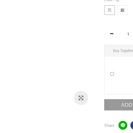
黑
銀
Buy Togethe
ADD
Share