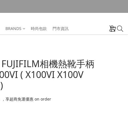
BRANDS
時尚包款
門市資訊
】FUJIFILM相機熱靴手柄
0VI ( X100VI X100V
)
 ，享超商免運優惠 on order