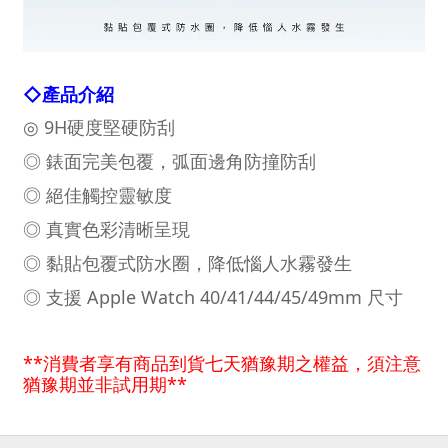
◇
產品介紹
◎ 9H硬度堅硬防刮
◎ 錶面完美包覆，弧面邊角防撞防刮
◎ 絕佳觸控靈敏度
◎ 真實色彩清晰呈現
◎ 黏貼包覆式防水圈，降低惱人水霧發生
◎ 支援 Apple Watch 40/41/44/45/49mm 尺寸
**消費者享有商品到貨七天猶豫期之權益，須注意
猶豫期並非試用期**