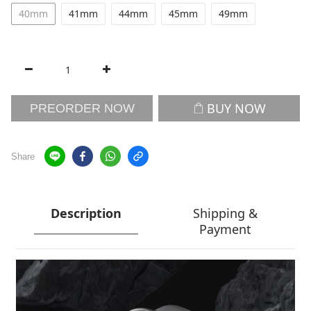
40mm
41mm
44mm
45mm
49mm
BUY NOW
PREORDER NOW
Share
Description
Shipping &
Payment