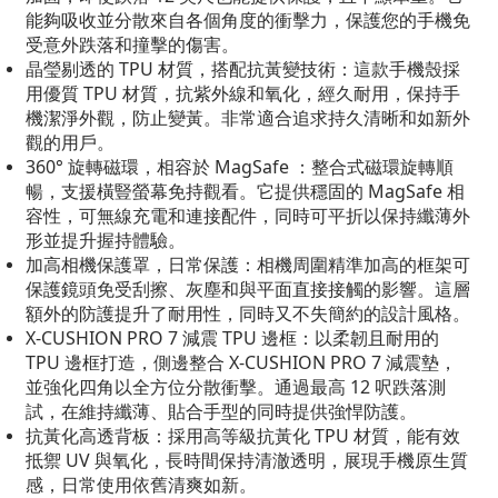
能夠吸收並分散來自各個角度的衝擊力，保護您的手機免
受意外跌落和撞擊的傷害。
晶瑩剔透的 TPU 材質，搭配抗黃變技術：這款手機殼採
用優質 TPU 材質，抗紫外線和氧化，經久耐用，保持手
機潔淨外觀，防止變黃。非常適合追求持久清晰和如新外
觀的用戶。
360° 旋轉磁環，相容於 MagSafe ：整合式磁環旋轉順
暢，支援橫豎螢幕免持觀看。它提供穩固的 MagSafe 相
容性，可無線充電和連接配件，同時可平折以保持纖薄外
形並提升握持體驗。
加高相機保護罩，日常保護：相機周圍精準加高的框架可
保護鏡頭免受刮擦、灰塵和與平面直接接觸的影響。這層
額外的防護提升了耐用性，同時又不失簡約的設計風格。
X-CUSHION PRO 7 減震 TPU 邊框：以柔韌且耐用的
TPU 邊框打造，側邊整合 X-CUSHION PRO 7 減震墊，
並強化四角以全方位分散衝擊。通過最高 12 呎跌落測
試，在維持纖薄、貼合手型的同時提供強悍防護。
抗黃化高透背板：採用高等級抗黃化 TPU 材質，能有效
抵禦 UV 與氧化，長時間保持清澈透明，展現手機原生質
感，日常使用依舊清爽如新。