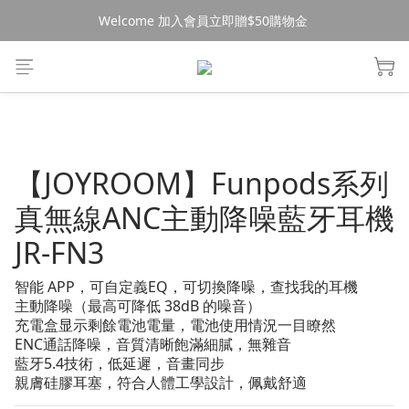
Welcome 加入會員立即贈$50購物金 
消費$490超商免運🚚
消費$490超商免運🚚
【JOYROOM】Funpods系列
真無線ANC主動降噪藍牙耳機
JR-FN3
智能 APP，可自定義EQ，可切換降噪，查找我的耳機
主動降噪（最高可降低 38dB 的噪音）
充電盒显示剩餘電池電量，電池使用情況一目瞭然
ENC通話降噪，音質清晰飽滿細膩，無雜音
藍牙5.4技術，低延遲，音畫同步
親膚硅膠耳塞，符合人體工學設計，佩戴舒適