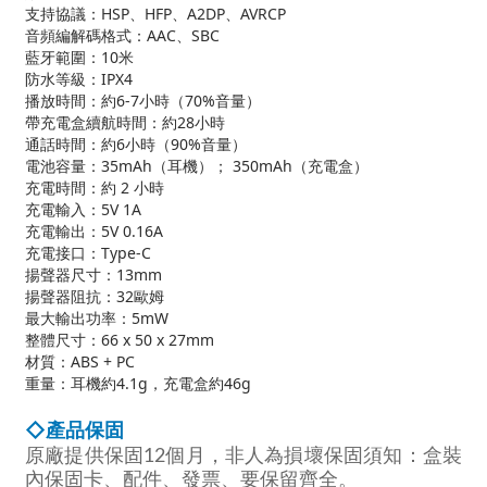
支持協議：HSP、HFP、A2DP、AVRCP
音頻編解碼格式：AAC、SBC
藍牙範圍：10米
防水等級：IPX4
播放時間：約6-7小時（70%音量）
帶充電盒續航時間：約28小時
通話時間：約6小時（90%音量）
電池容量：35mAh（耳機）； 350mAh（充電盒）
充電時間：約 2 小時
充電輸入：5V 1A
充電輸出：5V 0.16A
充電接口：Type-C
揚聲器尺寸：13mm
揚聲器阻抗：32歐姆
最大輸出功率：5mW
整體尺寸：66 x 50 x 27mm
材質：ABS + PC
重量：耳機約4.1g，充電盒約46g
◇產品保固
非人為損壞保固須知
：盒裝
原廠提供保固12個月，
內保固卡、配件、發票、要保留齊全。