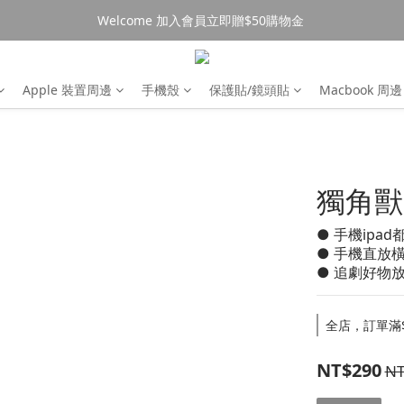
Welcome 加入會員立即贈$50購物金 
消費$490超商免運🚚
消費$490超商免運🚚
Apple 裝置周邊
手機殼
保護貼/鏡頭貼
Macbook 周邊
獨角獸
● 手機ipad
● 手機直放
● 追劇好物
全店，訂單滿$
NT$290
NT