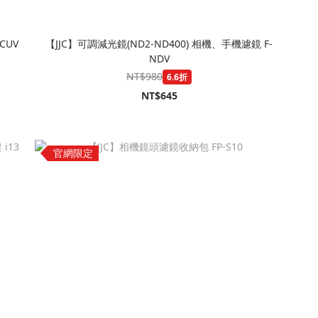
CUV
【JJC】可調減光鏡(ND2-ND400) 相機、手機濾鏡 F-
NDV
NT$980
6.6折
NT$645
官網限定