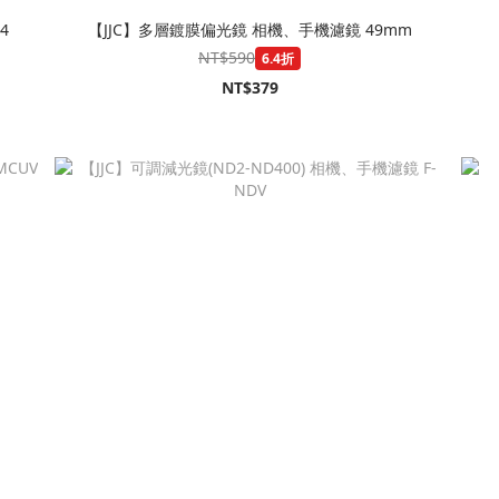
9-4
【JJC】多層鍍膜偏光鏡 相機、手機濾鏡 49mm
NT$590
6.4折
NT$379