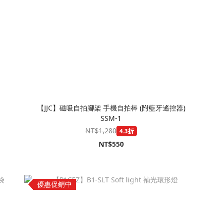
【JJC】磁吸自拍腳架 手機自拍棒 (附藍牙遙控器)
SSM-1
NT$1,280
4.3折
NT$550
優惠促銷中