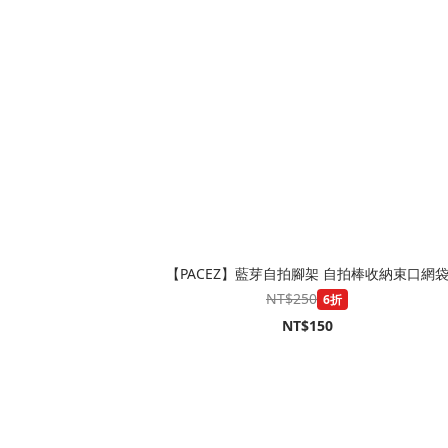
【PACEZ】藍芽自拍腳架 自拍棒收納束口網
NT$250
6折
NT$150