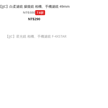
【JJC】白柔濾鏡 朦朧鏡 相機、手機濾鏡 49mm
NT$380
7.6折
NT$290