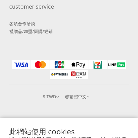
customer service
各項合作洽談
禮贈品/加盟/團購/經銷
$
TWD
繁體中文
提醒您，近日詐騙猖獗，詐騙手法也不斷更新，我們不會以任何名義透過電話、簡訊
此網站使用 cookies
或Email等方式詢問銀行帳戶跟信用卡號等私人資訊，也不會以任何理由要求您至