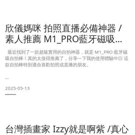
欣儀媽咪 拍照直播必備神器 /
素人推薦 M1_PRO藍牙磁吸自
拍棒
最近找到了一款超級實用的自拍神器，就是 M1_PRO 藍牙磁
吸自拍棒！真的太值得推薦了，分享一下我的使用體驗🫶🏻 這
款自拍棒特別適合喜歡拍照或直播的朋友。
不管你是用 iPhone 的 MagSafe 功能，還是沒有 MagSafe 的
2025-05-13
手機，都能輕鬆用上！它附贈了 3M 背膠金屬片，不怕手機掉
落，而且吸附力超強！ 我最喜歡它的二合一設計！
👉當三腳架用的時候，高度可調到 95 cm，拍攝時穩定又方便
👉當自拍杆用的時候，能調到 100 cm，輕鬆拍出完美角度。
台灣插畫家 Izzy就是啊紫 /真心