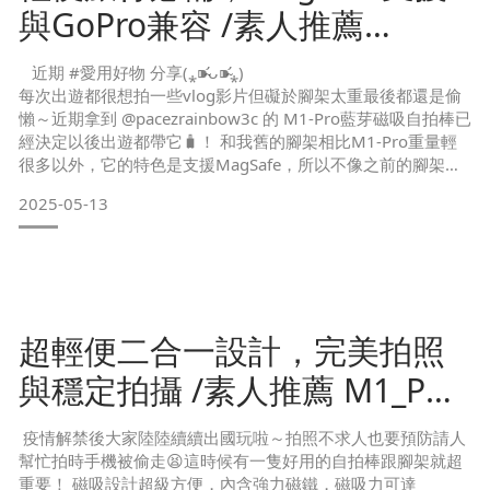
來的第二部mini vlog
與GoPro兼容 /素人推薦
大概還有一百部素材躺在
M1_PRO藍牙磁吸自拍棒
近期 #愛用好物 分享(⁎⁍̴̛ᴗ⁍̴̛⁎)
每次出遊都很想拍一些vlog影片但礙於腳架太重最後都還是偷
懶～近期拿到 @pacezrainbow3c 的 M1-Pro藍芽磁吸自拍棒已
經決定以後出遊都帶它🧳！ 和我舊的腳架相比M1-Pro重量輕
很多以外，它的特色是支援MagSafe，所以不像之前的腳架固
定手機要轉很久，M1-Pro只要輕輕ㄧ放就吸牢，甚至還能支援
2025-05-13
GoPro(大勝🉐）,就算手機沒有支援MagSafe也能加購磁吸手機
架，無論MagSafe或手機夾都支援螢幕180°隨心轉換～小小一
超輕便二合一設計，完美拍照
與穩定拍攝 /素人推薦 M1_PRO
藍牙磁吸自拍棒
疫情解禁後大家陸陸續續出國玩啦～拍照不求人也要預防請人
幫忙拍時手機被偷走😫這時候有一隻好用的自拍棒跟腳架就超
重要！ 磁吸設計超級方便，內含強力磁鐵，磁吸力可達