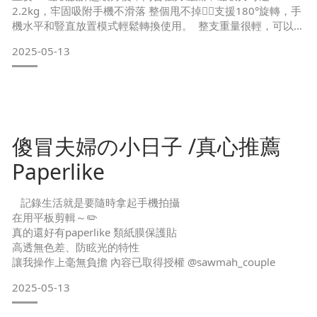
2.2kg，牢固吸附手機不滑落 整個甩不掉👍🏻支援180°旋轉，手
機水平和豎直放置模式輕鬆轉換使用。 整支重量很輕，可以隨
身攜帶，只有185克二合一設計：自拍桿使用25~100cm三腳
2025-05-13
架使用35~95cm 目前顏色有象牙白跟紳士黑還有即將上市的
奶茶色！白色質感超漂亮 非常喜歡💕 內容已授權使用
@shen_33
傻冒夫婦の小日子 /真心推薦
Paperlike
記錄生活就是要隨時拿起手機拍攝
在用平板剪輯～✏️
真的還好有paperlike 類紙膜保護貼
高透無色差、防眩光的特性
讓我操作上毫無負擔 內容已取得授權 @sawmah_couple
2025-05-13