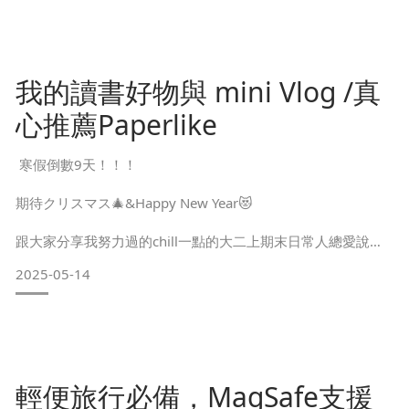
我的讀書好物與 mini Vlog /真
心推薦Paperlike
寒假倒數9天！！！
期待クリスマス🎄&Happy New Year😻
跟大家分享我努力過的chill一點的大二上期末日常人總愛說累
得像狗
2025-05-14
可是我每天看到的狗都吃飽睡 睡飽吃⋯這次分享了一些讀書喜
歡配的東東like~
讀書BGM、Goodnotes6（改版的新功能深得我心）、補充腦
袋熱量的點心（清大必吃立晉🙂‍↕️）、還有終於找到喜歡的類
輕便旅行必備，MagSafe支援
紙膜了😭🫶🏻( 在 @pacezrainbow3c 買的 paperlike2.1) 剪出