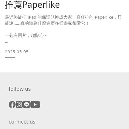
推薦Paperlike
而且內建的藍牙遙控器
最近終於把 iPad 的保護貼換成大家一直狂推的 Paperlike，只
能說……真的懂為什麼這麼多插畫家都愛它！
一包有兩片，超貼心～
當第一片磨到差不多的時候，不用等、不用急，立馬換上第二
2025-05-05
片，創作節奏完全不會被打斷。
對於常常一畫就是好幾小時的我來說，這個設計真的超加分。
貼上去那一刻就感覺到差別，摩擦感超剛好，不會過滑也不會
卡卡，筆尖移動起來超順，像真的在畫紙上畫一樣，連線條的
follow us
控制都更準！ 還有一點我超在意的——筆尖磨損。
這片膜對筆尖超友善，不會像有些紙膜很快就把筆尖磨平，荷
包有
connect us