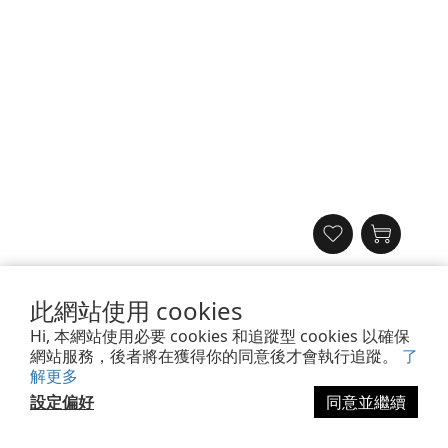
【JOYROOM】Funpods系列真無線ANC主動降噪藍牙耳機 JR-
此網站使用 cookies
FN3
Hi, 本網站使用必要 cookies 和追蹤型 cookies 以確保
NT$1,580
8.1折
網站服務，後者將在獲得你的同意後才會執行追蹤。
了
NT$1,280
解更多
設定偏好
同意並繼續