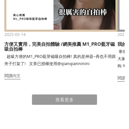
2025-05-14
2025-
方便又實用，完美自拍體驗 /網美推薦 M1_PRO藍牙磁
我的讀
吸自拍棒
寒假倒數9天！！！ 期
超級方便的M1_PRO藍芽磁吸自拍棒! 真的是神器~再也不用跟
大家分
夾子打架了! 文章已授權使用@qianqianninini
狗 可是我每天看到的狗都吃飽睡 睡飽吃⋯這次分享了一些讀書
喜歡配的東東like~ 
閱讀內文
閱讀
得我心
於找到喜
paperl
查看更多
躺在手機裡^ ^ 總之希望大